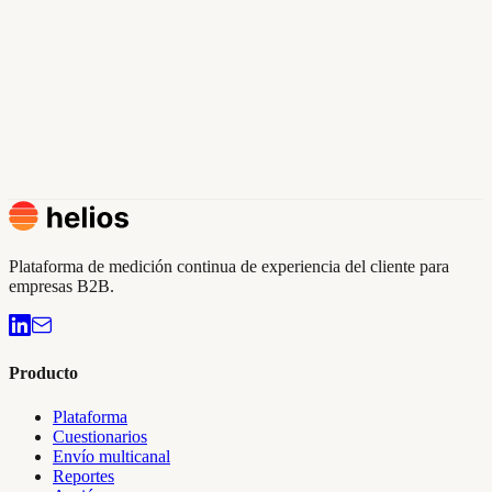
Soporte post-venta
48
Relación precio-valor
71
Resultado: sabes exactamente qué dimensión corregir con cada
segmento.
Solicitar Demo
Plataforma de medición continua de experiencia del cliente para
empresas B2B.
Producto
Plataforma
Cuestionarios
Envío multicanal
Reportes